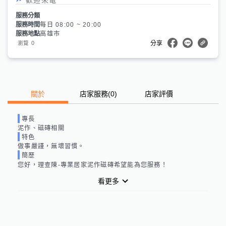
服務分類
服務時間
每日 08:00 ~ 20:00
服務地點
高雄市
0
瀏覽
分享
關於
店家服務
(
0
)
店家評價
專長
泥作、磁磚相關
特色
做事嚴謹，無壞習慣。
簡歷
您好，
理查陳-專業居家泥作磁磚
希望能為您服務！
看更多