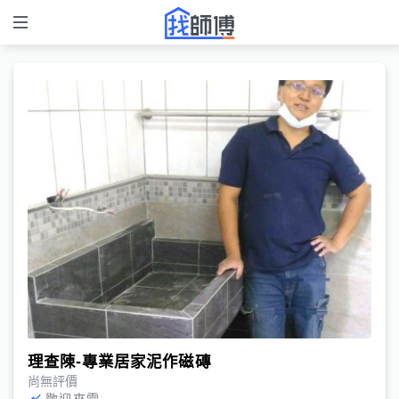
理查陳-專業居家泥作磁磚
尚無評價
歡迎來電