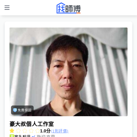
免費保固
豪大叔個人工作室
1.0
分
(1則評價)
歡迎來電
實名驗證