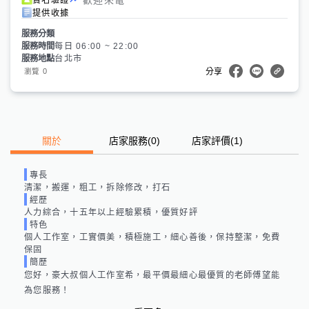
提供收據
服務分類
服務時間
每日 06:00 ~ 22:00
服務地點
台北市
0
瀏覽
分享
關於
店家服務
(
0
)
店家評價
(1)
專長
清潔，搬運，粗工，拆除修改，打石
經歷
人力綜合，十五年以上經驗累積，優質好評
特色
個人工作室，工實價美，積極施工，細心善後，保持整潔，免費
保固
簡歷
您好，豪大叔個人工作室希，最平價最細心最優質的老師傅望能
為您服務！