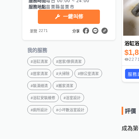
服務時間
每日 00:00 ~ 24:00
服務地點
苗栗縣苗栗市
一鍵叫修
2271
瀏覽
分享
浴缸浴
我的服務
$
1,
227
#
浴缸清潔
#
居家/傢俱清潔
服務
#
居家清潔
#
大掃除
#
辦公室清潔
#
裝潢細清
#
搬家清潔
#
浴缸安裝維修
#
浴室設計
#
廁所設計
#
小坪數浴室設計
評價
成為第