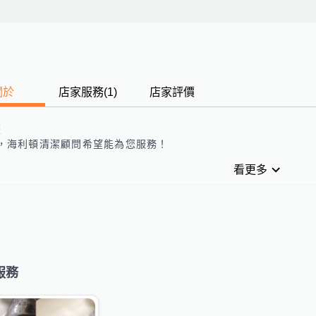
關於
店家服務
(
1
)
店家評價
歷
，
海利頓清潔顧問
希望能為您服務！
看更多
服務