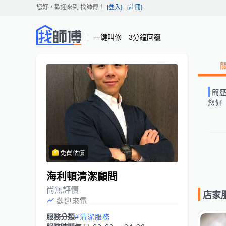
您好，歡迎來到
找師傅
！
[登入]
[註冊]
一鍵叫修 3分鐘回覆
簡
您好
免費估價
海利頓清潔顧問
尚無評價
店家
歡迎來電
服務分類
#清潔服務