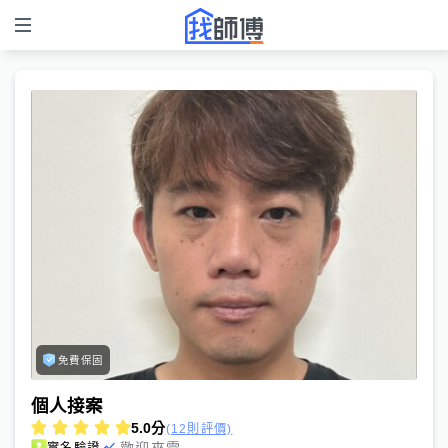
免費保固
個人接案
5.0
分
(12則評價)
歡迎來電
實名驗證