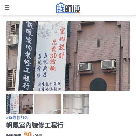
#系統櫃訂製
帆鳳室內裝修工程行
$0
服務報價
/
報價