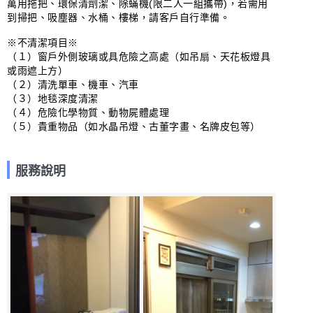
萬用拖把、環保清劑潔、除蟎機(限二人一組攜帶)，若需用
到掃把、吸塵器、水桶、樓梯，請客戶自行準備。

※不清潔項目※

（１）窗戶外側玻璃或具危險之高處（如吊扇、天花板燈具
或雨遮上方）

（２）清洗單車、機車、汽車

（３）地毯深度清潔

（４）危險化學物質、動物屍體處理

（５）貴重物品（如水晶吊燈、古董字畫、名牌皮包等）
服務說明