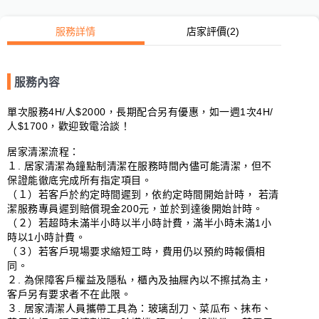
服務詳情
店家評價
(2)
服務內容
單次服務4H/人$2000，長期配合另有優惠，如一週1次4H/
人$1700，歡迎致電洽談！

居家清潔流程：

１. 居家清潔為鐘點制清潔在服務時間內儘可能清潔，但不
保證能徹底完成所有指定項目。

（１）若客戶於約定時間遲到，依約定時間開始計時， 若清
潔服務專員遲到賠償現金200元，並於到達後開始計時。

（２）若超時未滿半小時以半小時計費，滿半小時未滿1小
時以1小時計費。

（３）若客戶現場要求縮短工時，費用仍以預約時報價相
同。

２. 為保障客戶權益及隱私，櫃內及抽屜內以不擦拭為主，
客戶另有要求者不在此限。

３. 居家清潔人員攜帶工具為：玻璃刮刀、菜瓜布、抹布、