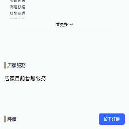
傢俱修繕

衛浴修繕

排水疏通

牆面粉刷

看更多
地板清潔

模型改裝

居家清潔

鐘點陪伴

模型拼裝

模型改裝

歡迎有興趣，或任何修繕問題，致電詢問…………宏正住宅修繕

店家服務
小弟必定用最專業的方式為妳服務，價錢絕對讓妳滿意。報價 洽
談後報價

店家目前暫無服務
留下評價
評價