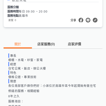
服務分類
服務時間
每日 09:00 ~ 20:00
服務地點
高雄市
0
瀏覽
分享
關於
店家服務
(
0
)
店家評價
專長
櫥櫃，水電，紗窗，家電
經歷
住宅公寓，飯店，辦公大樓
特色
價格公道，專業技術
簡歷
各位南部客戶群你們好：小弟位於高雄市區今年起開始有做住宅
修繕的服務，相關經驗

8年之久

服務項目：
