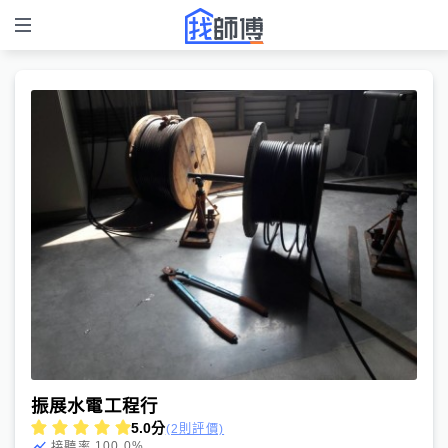
振展水電工程行
5.0
分
(2則評價)
100.0
%
接聽率