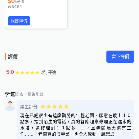
$
0
/
報價
6989
服務詳情
留下評價
評價
5.0
2
則評論
李*燕
服務：
電路配線
業主評分
現在已經很少有這麼勤勞的年輕老闆，願意在晚上１０
點多，接到陌生的電話，真的答應趕來修理正在漏水的
水塔，還修理到１１點多……，且老闆隔天還有工
作……，老闆真的很專業，也令人感動！感恩您！