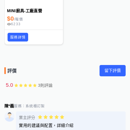
MINI廚具-工廠直營
$
0
/
報價
6233
服務詳情
留下評價
評價
5.0
3
則評論
陳*義
服務：
系統櫃訂製
業主評分
實用的建議與配置，詳細介紹