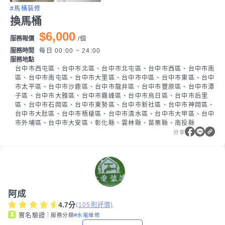
#馬桶裝修
換馬桶
$6,000
服務報價
/
個
服務時間
每日 00:00 ~ 24:00
服務地點
台中市西屯區、台中市北區、台中市北屯區、台中市西區、台中市南
區、台中市南屯區、台中市大里區、台中市中區、台中市東區、台中
市太平區、台中市沙鹿區、台中市龍井區、台中市豐原區、台中市潭
子區、台中市大雅區、台中市霧峰區、台中市烏日區、台中市后里
區、台中市石岡區、台中市東勢區、台中市新社區、台中市神岡區、
台中市大肚區、台中市梧棲區、台中市清水區、台中市大甲區、台中
市外埔區、台中市大安區、彰化縣、雲林縣、苗栗縣、南投縣
分享
阿成
4.7
分
(
105
則評價)
｜服務分類
#水電維修
實名驗證