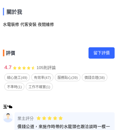
關於我
水電裝修 代客安裝 夜間維修
留下評價
評價
4.7
105
則評論
細心施工(49)
有效率(47)
服務貼心(39)
價錢合理(38)
不準時(1)
工作不確實(1)
玉*🐇
業主評分
價錢公道，來施作時帶的水龍頭也跟洽談時一模一