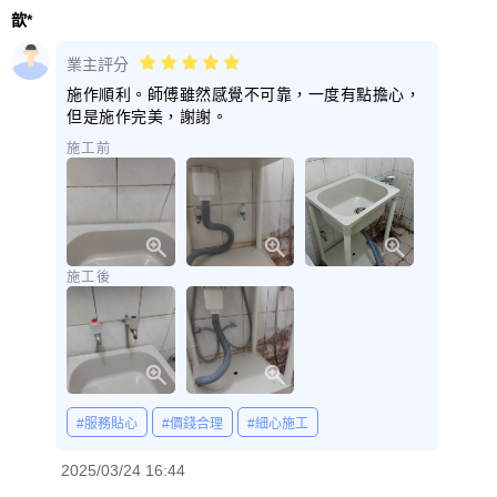
歆*
業主評分
施作順利。師傅雖然感覺不可靠，一度有點擔心，
但是施作完美，謝謝。
施工前
施工後
#服務貼心
#價錢合理
#細心施工
2025/03/24 16:44