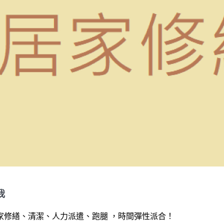
我
家修繕、清潔、人力派遣、跑腿 ，時間彈性派合！