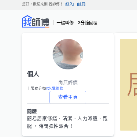
您好，歡迎來到
找師傅
！
[登入]
[註冊]
一鍵叫修 3分鐘回覆
個人
尚無評價
｜服務分類
#水電維修
查看主頁
簡歷
簡易居家修繕、清潔、人力派遣、跑
腿 ，時間彈性派合！