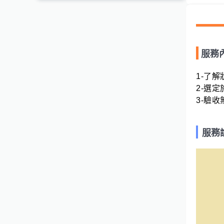
服務
1-了解
2-選定
3-驗
服務