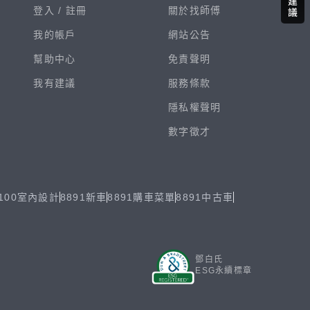
登入 /
註冊
關於找師傅
我的帳戶
網站公告
幫助中心
免責聲明
我有建議
服務條款
隱私權聲明
數字徵才
100室內設計
8891新車
8891購車菜單
8891中古車
鄧白氏
ESG永續標章