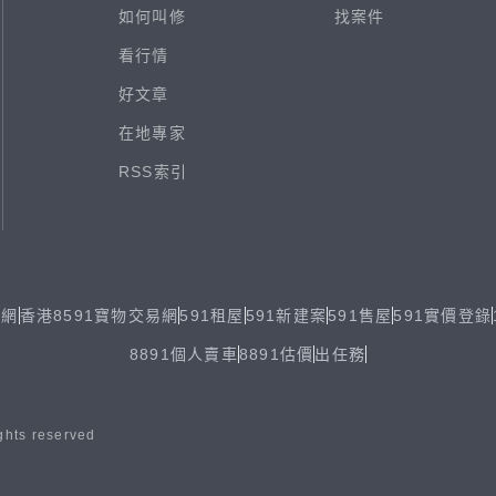
如何叫修
找案件
看行情
好文章
在地專家
RSS索引
易網
香港8591寶物交易網
591租屋
591新建案
591售屋
591實價登錄
8891個人賣車
8891估價
出任務
ghts reserved