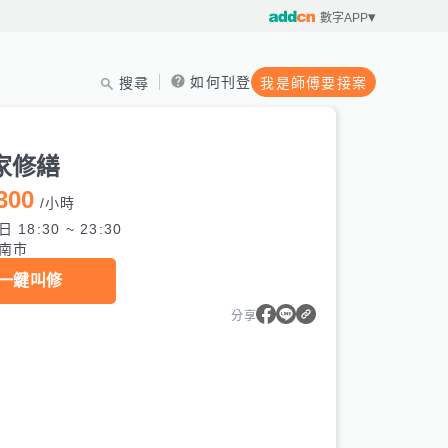
數字APP
如何刊登
搜尋
我是師傅要接案
家修繕
300
/
小時
 18:30 ~ 23:30
南市
一鍵叫修
分享