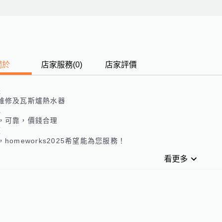
關於
店家服務
(
0
)
店家評價
長
維修及瓦斯爐熱水器
色
，可靠，價錢合理
歷
，homeworks2025希望能為您服務！
看更多