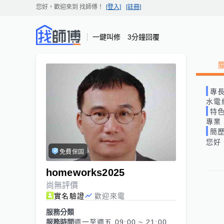
您好，歡迎來到
找師傅
！
[登入]
[註冊]
一鍵叫修 3分鐘回覆
專
水電
特
專業
簡
您好
免費保固
homeworks2025
尚無評價
實名驗證
歡迎來電
服務分類
服務時間
週一至週五 09:00 ~ 21:00