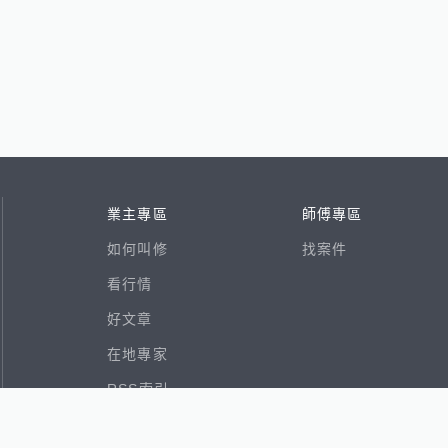
業主專區
師傅專區
如何叫修
找案件
看行情
好文章
在地專家
RSS索引