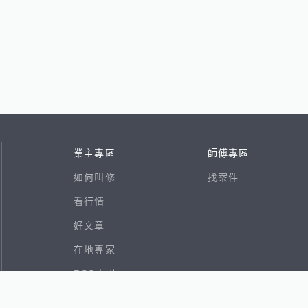
業主專區
師傅專區
如何叫修
找案件
看行情
好文章
在地專家
RSS索引