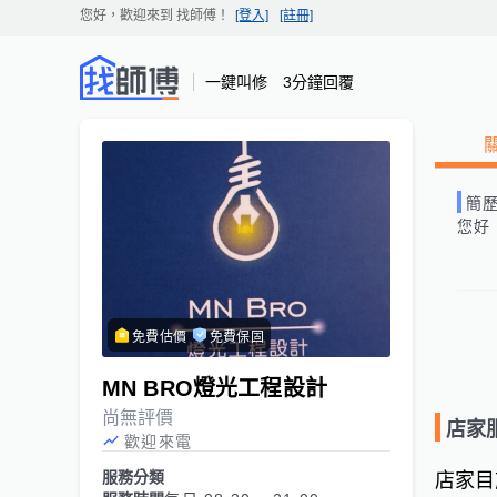
您好，歡迎來到
找師傅
！
[登入]
[註冊]
一鍵叫修 3分鐘回覆
簡
您好
免費估價
免費保固
MN BRO燈光工程設計
尚無評價
店家
歡迎來電
服務分類
店家目