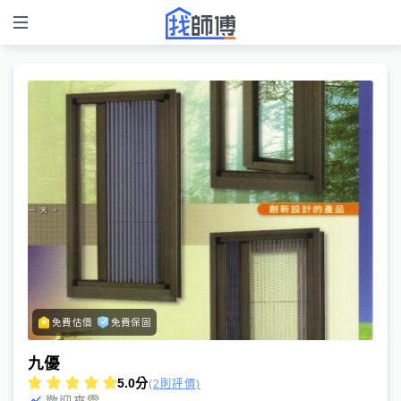
免費估價
免費保固
九優
5.0
分
(2則評價)
歡迎來電