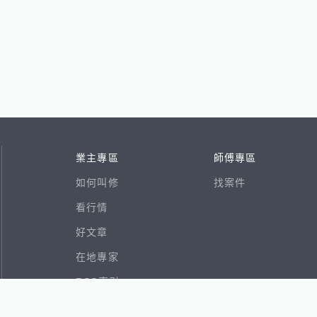
業主專區
師傅專區
如何叫修
找案件
看行情
好文章
在地專家
RSS索引