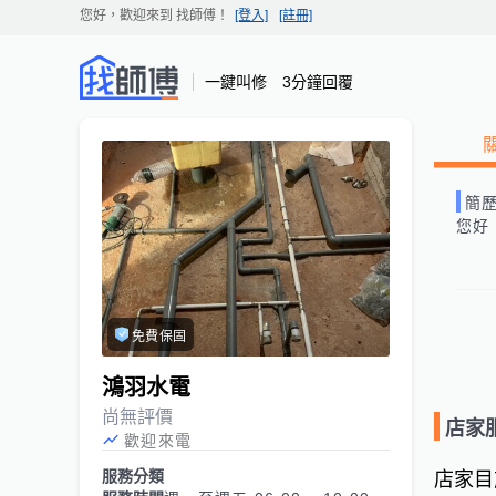
您好，歡迎來到
找師傅
！
[登入]
[註冊]
一鍵叫修 3分鐘回覆
簡
您好
免費保固
鴻羽水電
尚無評價
店家
歡迎來電
服務分類
店家目