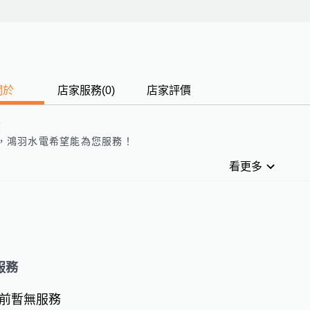
關於
店家服務
(
0
)
店家評價
歷
，
鴻羽水電
希望能為您服務！
看更多
服務
前暫無服務