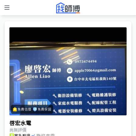
免費估價
免費保固
啓宏水電
尚無評價
歡迎來電
實名驗證