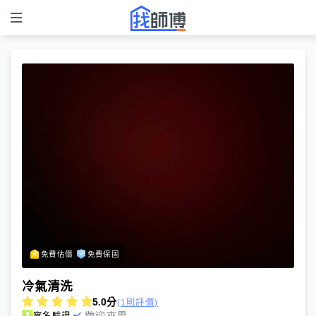
免費估價
免費保固
冷氣清洗
5.0
分
(1則評價)
歡迎來電
實名驗證