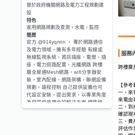
曾於政府機關網路及電力工程規劃建
設
特色
家用網路規劃及查測，水電，監控
簡歷
官方 @914yqnnn ， 專於網路通信
及電力領域，擁有多年經驗 有線或
服務
無線監視系統、資訊插座、電燈、插
座、電力迴路配置，光纖網路 跨樓
跨樓層
層全屋通Mesh網路，wifi分享器安
裝，室內配線，網路架構，聯網設備
【參考
規劃，遠程控制 自己提供設備也可
一、來
代設定安裝，提出需求，以專業角度
來電由
為您提供最適合的解決方案 網路線
二、到
安裝(以25公尺為基準) $2000元 / 條
確認現
開關、插座安裝更換 (連工帶料)
三、費
$300 元～$1,000 元 / 個 插座面板更
評估作
換 (連工帶料) $300 元～$500 元 / 個