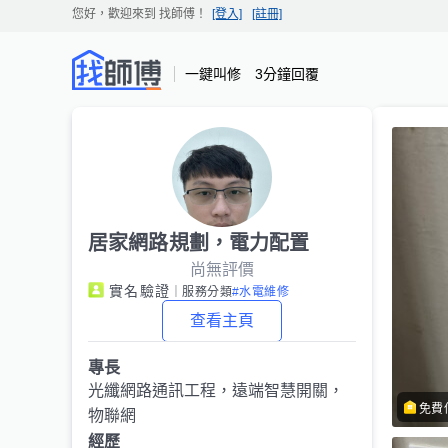
您好，歡迎來到
找師傅
！
[登入]
[註冊]
一鍵叫修 3分鐘回覆
居家網路規劃，電力配置
尚無評價
實名驗證
｜服務分類
#水電維修
查看主頁
專長
光纖網路通訊工程，遠端智慧開關，
免費
物聯網
經歷