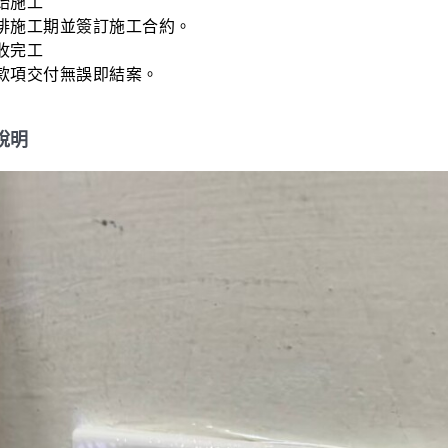
始施工

排施工期並簽訂施工合約。

收完工

款項交付無誤即結案。
說明