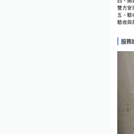
四、開
迴路設置 (連工帶料) $1,500 元～
雙方安
$3,000 元 / 個 以上價格皆以實際案
五、驗
場狀況為主，只有周末有空檔，可先
驗收與
照片，以利後續規劃 一、來電詢問
來電由專人了解需求並給予建議。
服務
二、到府勘查 確認現場實際狀況，
安排後續處理方式。 三、費用報價
評估作業流程與難易度、使用的產品
與耗材並提供報價。 四、開始施工
雙方安排施工期並簽訂施工合約。
五、驗收完工 驗收與款項交付無誤
即結案。 0919710898