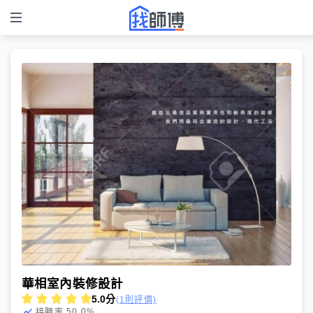
華相室內裝修設計
5.0
分
(1則評價)
50.0
%
接聽率