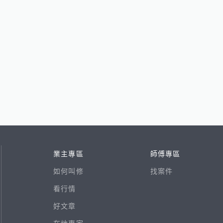
業主專區
師傅專區
如何叫修
找案件
看行情
好文章