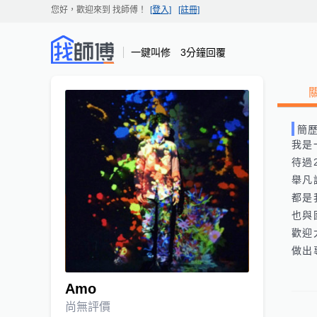
您好，歡迎來到
找師傅
！
[登入]
[註冊]
一鍵叫修 3分鐘回覆
簡
我是
待過
舉凡
都是
也與
歡迎
做出
Amo
尚無評價