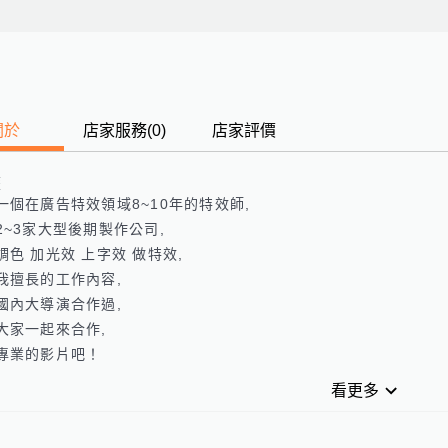
關於
店家服務
(
0
)
店家評價
歷
一個在廣告特效領域8~10年的特效師,

2~3家大型後期製作公司,

調色 加光效 上字效 做特效,

我擅長的工作內容,

國內大導演合作過,

大家一起來合作,

專業的影片吧！
看更多