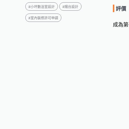
#
小坪數浴室設計
#
陽台設計
評價
#
室內裝修許可申請
成為第