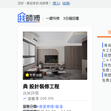
您好，歡迎來到
找師傅
！
[登入]
[註冊]
一鍵叫修 3分鐘回覆
專
木工
經
二十
特
免費
簡
免費估價
免費
典 設計裝修工程
尚無評價
100.0
%
接聽率
服務分類
#居家修繕/裝潢