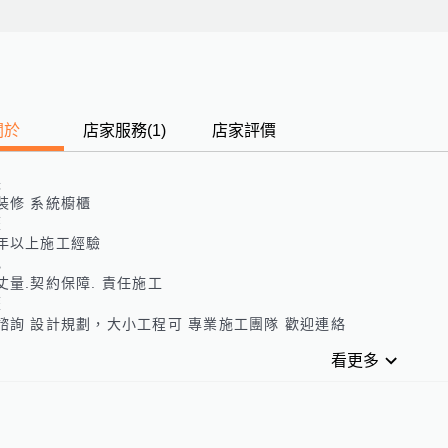
關於
店家服務
(
1
)
店家評價
長
裝修 系統櫥櫃
歷
年以上施工經驗
色
丈量.契約保障. 責任施工
歷
諮詢 設計規劃，大小工程可 專業施工團隊 歡迎連絡
看更多