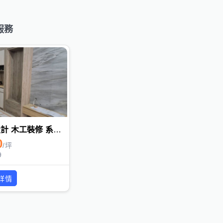
服務
空間設計 木工裝修 系統櫥櫃
0
/
坪
9
詳情