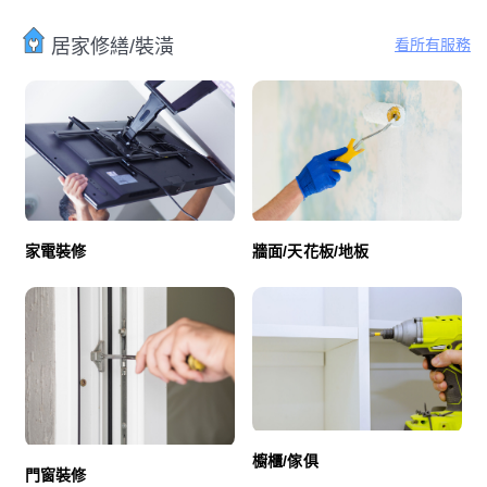
看所有服務
居家修繕/裝潢
家電裝修
牆面/天花板/地板
櫥櫃/傢俱
門窗裝修