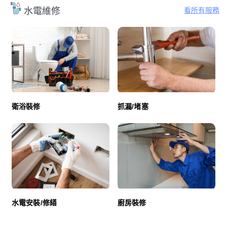
看所有服務
水電維修
衛浴裝修
抓漏/堵塞
廚房裝修
水電安裝/修繕