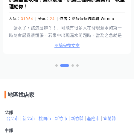
理給你！
人氣：
31954
分享：
24
作者：
找師傅特約編輯-Wonda
「漏水了，該怎麼辦？！」可能有很多人在發現漏水的第一
時刻會感覺很慌張，若家中出現漏水問題時，當務之急就是
先透過抓漏找出漏水點，再對症下藥，才能有效從根源防堵
閱讀完整文章
漏水現象，徹底解決家中漏水的問題。不過，漏水處理、抓
漏工程大概需要準備多少預算才夠呢？相信很多人心中會有
這個疑問，因此本篇將針對漏水可能需要的費用進行整理，
如果有抓漏需求的時候免緊張！先看過以下文章，就知道預
算該如何準備囉！
地區找店家
北部
台北市
新北市
桃園市
新竹市
新竹縣
基隆市
宜蘭縣
中部