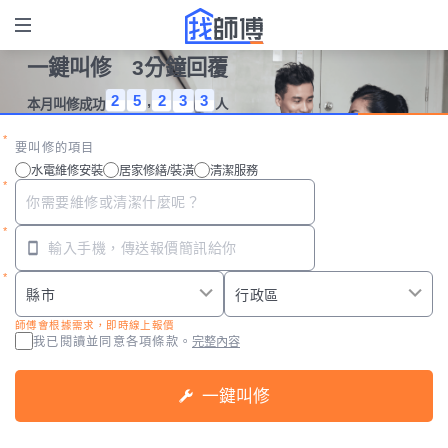
一鍵叫修 3分鐘回覆
2
5
,
2
3
3
本月叫修成功
人
要叫修的項目
水電維修安裝
居家修繕/裝潢
清潔服務
師傅會根據需求，即時線上報價
我已閱讀並同意
各項條款。
完整內容
一鍵叫修