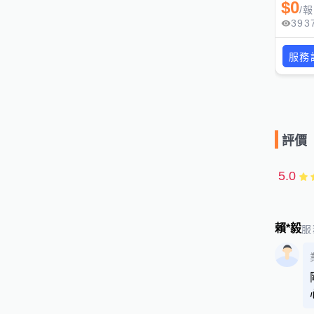
$
0
/
報
393
服務
評價
5.0
賴*毅
服