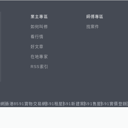
業主專區
師傅專區
如何叫修
找案件
看行情
好文章
在地專家
RSS索引
易網
香港8591寶物交易網
591租屋
591新建案
591售屋
591實價登錄
8891個人賣車
8891估價
出任務