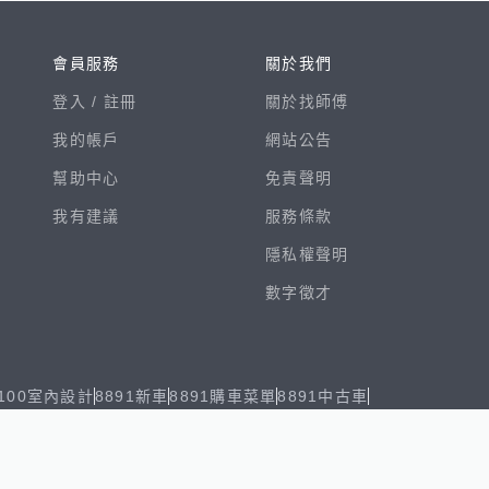
會員服務
關於我們
登入 /
註冊
關於找師傅
我的帳戶
網站公告
幫助中心
免責聲明
我有建議
服務條款
隱私權聲明
數字徵才
100室內設計
8891新車
8891購車菜單
8891中古車