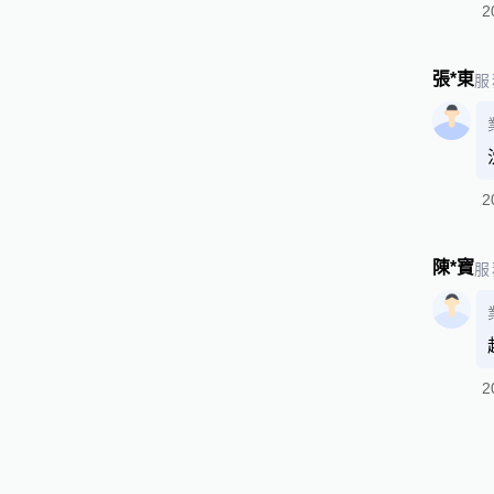
2
張*東
服
2
陳*寶
服
2