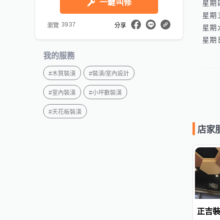
一鍵叫修
星期四
星期五
3937
瀏覽
分享
星期六
我的服務
#
木質裝潢
#
裝潢/室內設計
#
室內裝潢
#
小坪數裝潢
#
天花板裝潢
店家
正吉