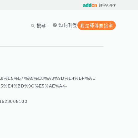
數字APP
如何刊登
搜尋
我是師傅要接案
C%A8%E5%B7%A5%E8%A3%9D%E4%BF%AE
5%E4%BD%9C%E5%AE%A4-
523005100 
