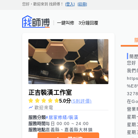
您好，歡迎來到
找師傅
！
[登入]
[註冊]
一鍵叫修 3分鐘回覆
簡
您好
我們
htt
%E8
正吉裝潢工作室
3278
5.0
分
(5則評價)
在Goo
歡迎來電
營業
星期一
服務分類
#居家修繕/裝潢
服務時間
每日 00:00 ~ 24:00
星期二
服務地點
嘉義縣、嘉義縣大林鎮
星期三