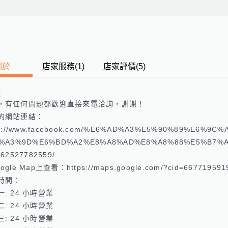
關於
店家服務
(
1
)
店家評價
(5)
歷
，有任何問題都歡迎直接來電洽詢，謝謝！

的網站連結：
ps://www.facebook.com/%E6%AD%A3%E5%90%89%E6%9
%A3%9D%E6%BD%A2%E8%A8%AD%E8%A8%88%E5%B7%A
62527782559/ 

gle Map上查看：https://maps.google.com/?cid=6677195919
時間：

: 24 小時營業 

: 24 小時營業 

: 24 小時營業 
