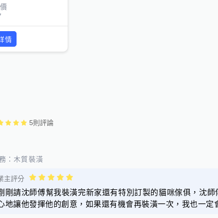
價
7
詳情
5
則評論
務：
木質裝潢
業主評分
剛剛請沈師傅幫我裝潢完新家還有特別訂製的貓咪傢俱，沈師
心地讓他發揮他的創意，如果還有機會再裝潢一次，我也一定