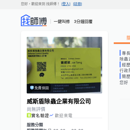
您好，歡迎來到
找師傅
！
[登入]
[註冊]
一鍵叫修 3分鐘回覆
專
除蟲
經
行政
簡
您好
免費保固
威斯盾除蟲企業有限公司
尚無評價
實名驗證
歡迎來電
服務分類