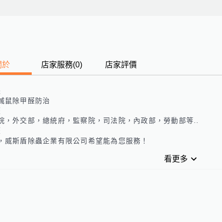
關於
店家服務
(
0
)
店家評價
長
滅鼠除甲醛防治
歷
院，外交部，總統府，監察院，司法院，內政部，勞動部等..
歷
，威斯盾除蟲企業有限公司希望能為您服務！
看更多