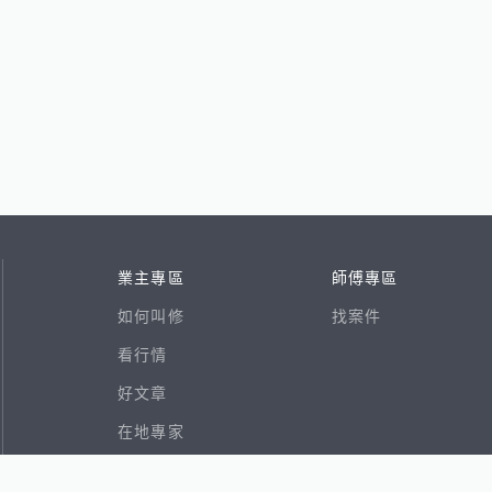
業主專區
師傅專區
如何叫修
找案件
看行情
好文章
在地專家
RSS索引