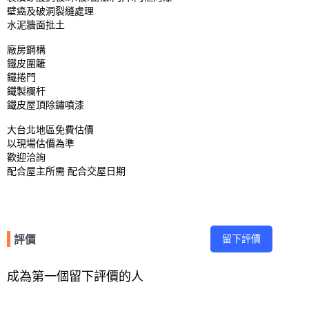
壁癌及破洞裂縫處理

水泥牆面批土

廠房鋼構

鐵皮圍籬

鐵捲門 

鐵製欄杆

鐵皮屋頂除鏽噴漆

大台北地區免費估價

以現場估價為準

歡迎洽詢

配合屋主所需 配合交屋日期
留下評價
評價
成為第一個留下評價的人