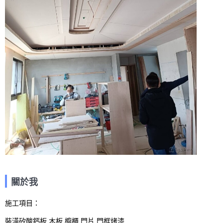
關於我
施工項目： 

裝潢矽酸鈣板.木板.櫥櫃.門片.門框烤漆
