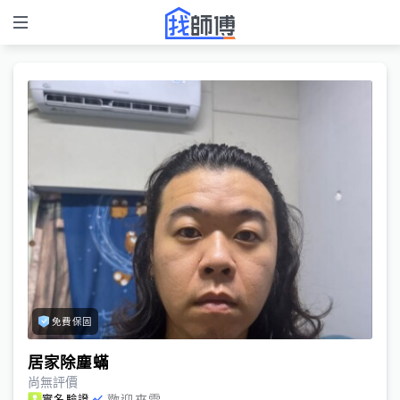
免費保固
居家除塵蟎
尚無評價
歡迎來電
實名驗證