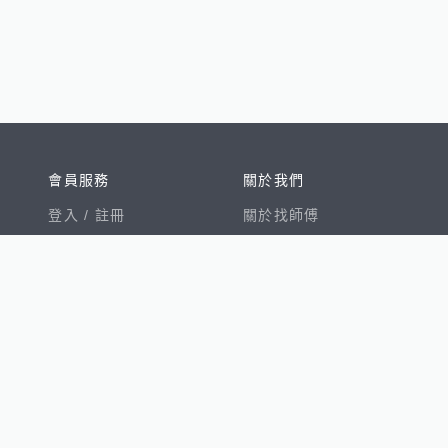
會員服務
關於我們
登入 /
註冊
關於找師傅
我的帳戶
網站公告
幫助中心
免責聲明
我有建議
服務條款
隱私權聲明
數字徵才