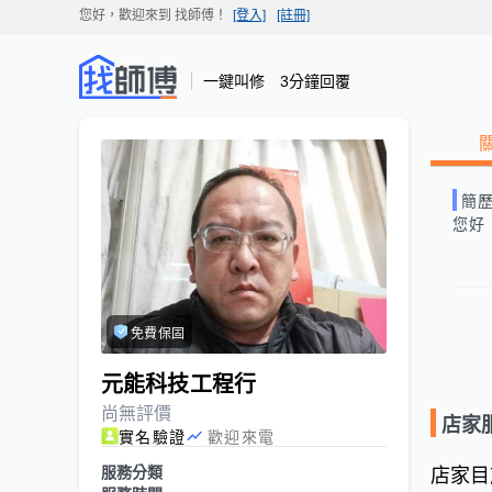
您好，歡迎來到
找師傅
！
[登入]
[註冊]
一鍵叫修 3分鐘回覆
簡
您好
免費保固
元能科技工程行
尚無評價
店家
實名驗證
歡迎來電
服務分類
店家目