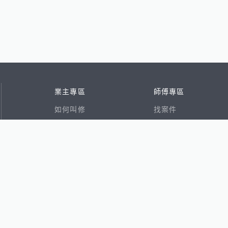
業主專區
師傅專區
如何叫修
找案件
看行情
好文章
在地專家
RSS索引