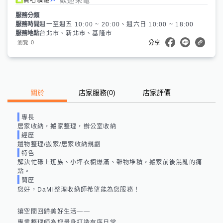
服務分類
服務時間
週一至週五 10:00 ~ 20:00、週六日 10:00 ~ 18:00
服務地點
台北市、新北市、基隆市
0
瀏覽
分享
關於
店家服務
(
0
)
店家評價
專長
居家收納，搬家整理，辦公室收納
經歷
遺物整理/搬家/居家收納規劃
特色
解決忙碌上班族、小坪衣櫥爆滿、雜物堆積，搬家前後混亂的痛
點。
簡歷
您好，DaMi整理收納師希望能為您服務！

讓空間回歸美好生活——

專業整理師為您量身打造有序日常
