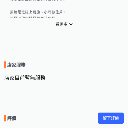
無論是忙碌上班族、小坪數住戶，

或是渴望實踐極簡生活的您。

看更多
我們專精「空間規劃」與「收納設計」，

透過科學化的「斷捨離」流程與您個人生活習慣，

為您解決

衣櫥爆滿、雜物堆積、搬家前後混亂等痛點。  

從居家整理、辦公室收納到兒童房規劃，

不只提供「空間魔術師」級的改造方案，

店家服務
更傳授實用收納技巧與收納用品搭配心法，

助您徹底告別雜亂，提升生活品質。

店家目前暫無服務
立即預約專業整理師，

讓每一寸空間都成為理想生活的延伸！
留下評價
評價