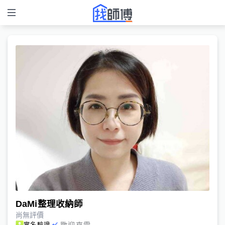
DaMi整理收納師
尚無評價
歡迎來電
實名驗證