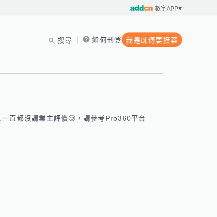
數字APP
如何刊登
搜尋
我是師傅要接案
直都沒請業主評價🥲，請參考Pro360平台