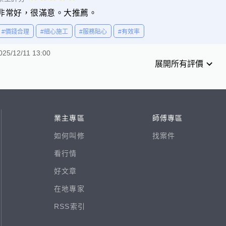
非常好，很滿意。大推薦。
#價錢合理
#細心施工
#服務貼心
#有效率
025/12/11 13:00
展開所有評價
業主專區
師傅專區
如何叫修
找案件
看行情
好文章
在地專家
RSS索引