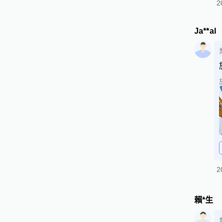
2
Ja**al
2
賴*生