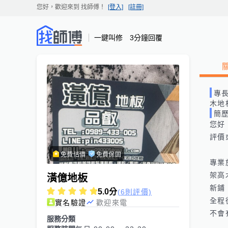
您好，歡迎來到
找師傅
！
[登入]
[註冊]
一鍵叫修 3分鐘回覆
專
木地
簡
您好
評價
免費估價
免費保固
專業
架高
潢億地板
新鋪
5.0
分
(6則評價)
全程
實名驗證
歡迎來電
不會
服務分類