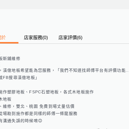
關於
店家服務
(
0
)
店家評價
(6)
長
板新鋪維修
歷
，潢億地板希望能為您服務，「我們不知道找師傅平台有評價功能…一
或FB搜尋潢億地板」

施作塑膠地板、FSPC石塑地板，各式木地板施作

木地板

、維修，雙北、桃園 免費到場丈量估價

從場勘到施作都是同樣的師傅一條龍服務

有溝通失誤的時候唷😊