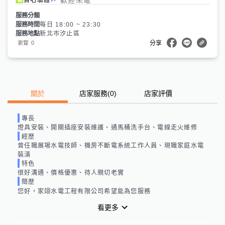
服務分類
服務時間
每日 18:00 ~ 23:30
服務地點
新北市汐止區
0
瀏覽
分享
關於
店家服務
(
0
)
店家評價
專長
燈具安裝、開關插座安裝維護、通馬桶洗手台、電線走火維修
經歷
曾任職展場水電技師、機房不斷電系統工作人員、現職家庭水電
裝潢
特色
很好溝通、價格優惠、待人親切老實
簡歷
您好，家翊水電工程有限公司希望能為您服務
看更多