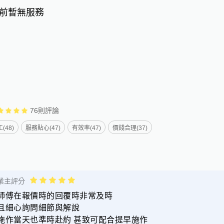
前暫無服務
76
則評論
(48)
服務貼心(47)
有效率(47)
價錢合理(37)
業主評分
師傅在報價時的回覆時非常及時
且細心詢問細節與解說
施作當天也準時赴約 甚致可配合提早施作