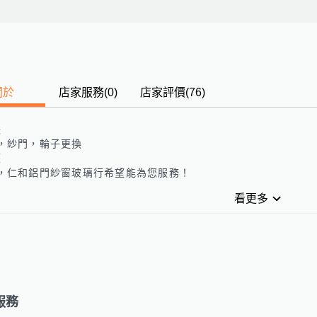
關於
店家服務
(
0
)
店家評價
(76)
長
，紗門，輪子更換
歷
，仁和鋁門紗窗玻璃行希望能為您服務！
看更多
服務