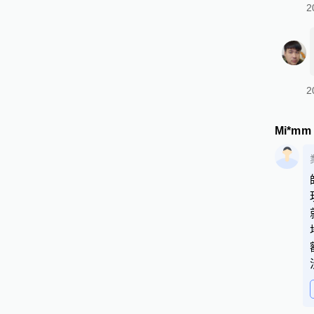
2
2
Mi*mm