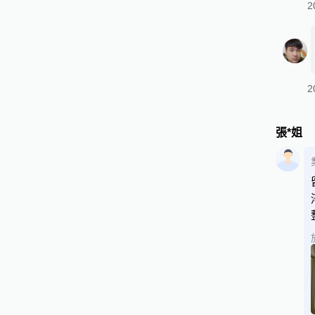
2
2
張*姐