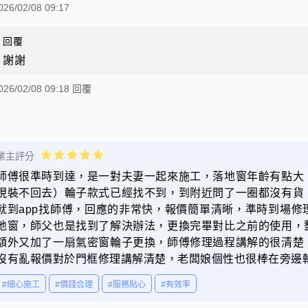
026/02/08 09:17
回覆
謝謝
026/02/08 09:18 回覆
業主評分
師傅很準時到達，是一對夫妻一起來施工，落地窗年齡有點大
現裝不回去）輪子款式已經找不到，到附近問了一圈都沒有貨
就到app找師傅，回應的非常快，報價簡單清晰，準時到場
地窗，師父也是找到了解決辦法，更換完畢對比之前的使用，
額外又加了一扇氣密窗輪子更換，師傅修理過程講解的很清楚
沒有亂報價對於門框修理講解清楚，老闆娘個性也很棒在旁邊
#細心施工
#價錢合理
#服務貼心
#有效率