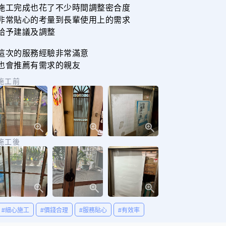
施工完成也花了不少時間調整密合度
非常貼心的考量到長輩使用上的需求
給予建議及調整
這次的服務經驗非常滿意
也會推薦有需求的親友
施工前
施工後
#細心施工
#價錢合理
#服務貼心
#有效率