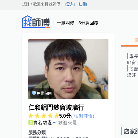
您好，歡迎來到
找師傅
！
[登入]
[註冊]
一鍵叫修 3分鐘回覆
專
紗窗
簡
您好
免費保固
仁和鋁門紗窗玻璃行
5.0
分
(76則評價)
實名驗證
歡迎來電
店家
服務分類