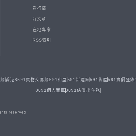
看行情
好文章
在地專家
RSS索引
易網
香港8591寶物交易網
591租屋
591新建案
591售屋
591實價登錄
8891個人賣車
8891估價
出任務
ghts reserved