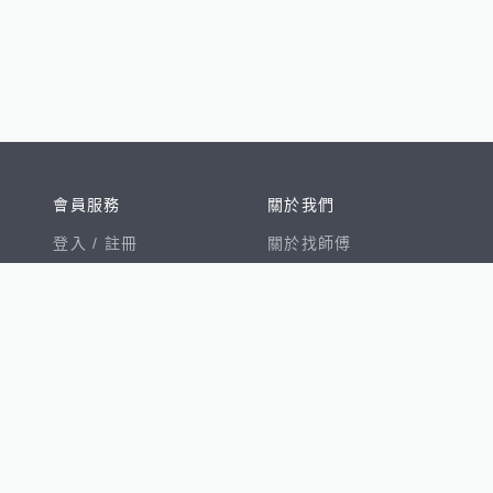
會員服務
關於我們
登入 /
註冊
關於找師傅
我的帳戶
網站公告
幫助中心
免責聲明
我有建議
服務條款
隱私權聲明
數字徵才