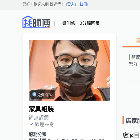
您好，歡迎來到
找師傅
！
[登入]
[註冊]
一鍵叫修 3分鐘回覆
簡
您好
免費保固
家具組裝
尚無評價
店家
歡迎來電
服務分類
店家目