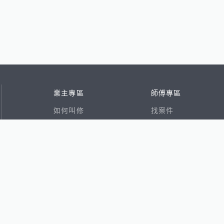
業主專區
師傅專區
如何叫修
找案件
看行情
好文章
在地專家
RSS索引