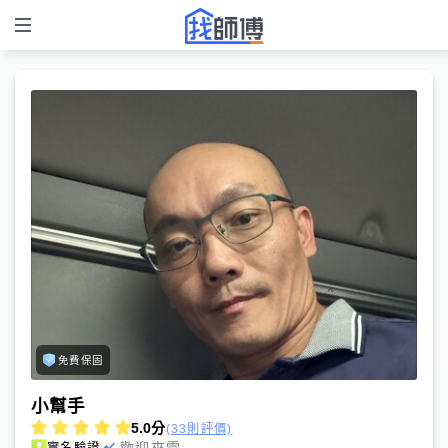
免費保固
小幫手
5.0
分
(33則評價)
歡迎來電
實名驗證