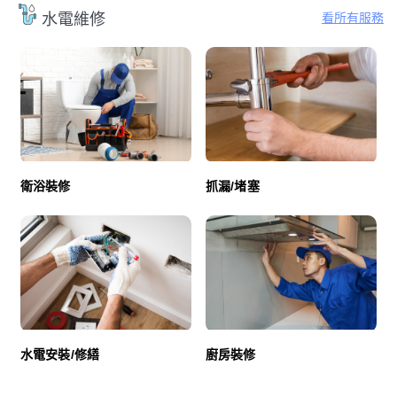
看所有服務
水電維修
衛浴裝修
抓漏/堵塞
廚房裝修
水電安裝/修繕