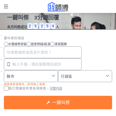
一鍵叫修 3分鐘回覆
2
5
,
2
5
4
本月叫修成功
人
要叫修的項目
水電維修安裝
居家修繕/裝潢
清潔服務
師傅會根據需求，即時線上報價
我已閱讀並同意
各項條款。
完整內容
一鍵叫修