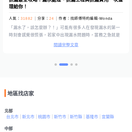
理給你！
人氣：
31882
分享：
24
作者：
找師傅特約編輯-Wonda
「漏水了，該怎麼辦？！」可能有很多人在發現漏水的第一
時刻會感覺很慌張，若家中出現漏水問題時，當務之急就是
先透過抓漏找出漏水點，再對症下藥，才能有效從根源防堵
閱讀完整文章
漏水現象，徹底解決家中漏水的問題。不過，漏水處理、抓
漏工程大概需要準備多少預算才夠呢？相信很多人心中會有
這個疑問，因此本篇將針對漏水可能需要的費用進行整理，
如果有抓漏需求的時候免緊張！先看過以下文章，就知道預
算該如何準備囉！
地區找店家
北部
台北市
新北市
桃園市
新竹市
新竹縣
基隆市
宜蘭縣
中部