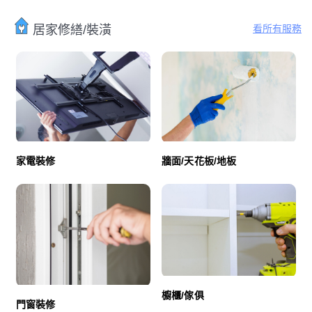
看所有服務
居家修繕/裝潢
家電裝修
牆面/天花板/地板
櫥櫃/傢俱
門窗裝修