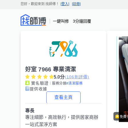
您好，歡迎來到
找師傅
！
[登入]
[註冊]
一鍵叫修 3分鐘回覆
好室 7966 專業清潔
5.0
分
(
106
則評價)
實名驗證
｜服務分類
#清潔服務
提供收據
查看主頁
專長
免費
專注細節，高效執行，提供居家商辦
一站式潔淨方案