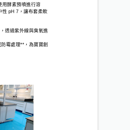
使用酵素預噴進行溶
 pH 7，讓布套柔軟
*，透過紫外線與臭氧進
防霉處理**，為寶寶創