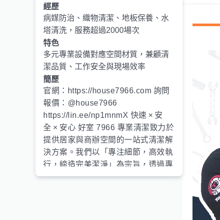
經歷
病媒防治、織物清潔、地板保養、水
塔清洗，服務超過2000場次
特色
多元專業設備對應空間材質，兼顧清
潔品質、工作安全與現場效率
簡歷
官網：https://house7966.com 詢問
報價：@house7966
https://lin.ee/np1mnmX 快速 × 安
全 × 安心 好室 7966 專業清潔致力於
提供居家與商辦空間的一站式清潔解
決方案。我們以「專注細節，高效執
行，締造完美潔淨」為宗旨，透過專
業團隊與商務級清潔設備，守護客戶
的健康與財產安全。目前已累積數千
案例，客戶滿意度高達98%。我們堅
持使用經過國際認證、對人體及寵物