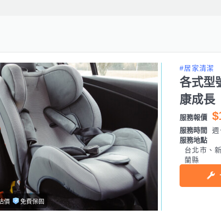
#居家清潔
各式型
康成長
$
服務報價
服務時間
週
服務地點
台北市、
蘭縣
估價
免費保固