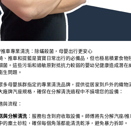
/推車專業清洗：除蟎殺菌，母嬰出行更安心
椅、推車和提籃是寶寶日常出行的必備品，但也極易積累食物
細菌。這些污垢和過敏原對抵抗力較弱的嬰幼兒健康造成潛在
衛生問題。
眾多母嬰族群指定的專業清洗品牌，提供從居家到戶外的織物
大廠牌汽座規格，確保在分解清洗過程中不損壞您的設備：
務與流程：
送與分解清洗
：服務包含到府收取設備。師傅將先分解汽座/推
中的塵土砂粒，確保每個角落都能清洗乾淨，避免暴力拆卸。