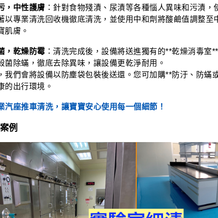
污，中性護膚
：針對食物殘漬、尿漬等各種惱人異味和污漬，
著以專業清洗回收機徹底清洗，並使用中和劑將酸鹼值調整至中性
寶肌膚。
菌，乾燥防霉
：清洗完成後，設備將送進獨有的**乾燥消毒室*
殺菌除蟎，徹底去除異味，讓設備更乾淨耐用。
，我們會將設備以防塵袋包裝後送還。您可加購**防汙、防蟎或
康的出行環境。
業汽座推車清洗，讓寶寶安心使用每一個細節！
案例