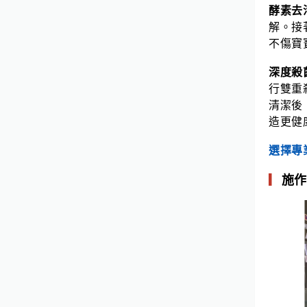
酵素去
解。接
不傷寶
深度殺
行雙重
清潔後
造更健
選擇專
▎
施作