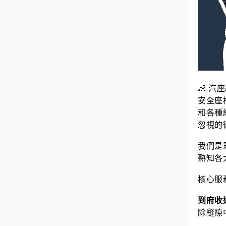
皆無害的環保清潔劑與天然酵素除污
劑，讓您與家人安心呼吸每一口空
氣。選擇好室7966，讓清潔煩惱一
次搞定！ 服務介紹 從日常居家清
潔、裝潢後細清，到特殊材質的地
毯、沙發、床墊深層清洗，好室
7966 皆以具備專業證照的團隊與頂
👶
汽座
級清潔設備進行。我們更採用國際認
安全座
證的環保清潔劑與天然酵素除污劑，
和各種
不僅保護材質，更守護家人的健康安
忽視的
全。 快速、高效、安心，是好室
7966 不變的承諾，我們致力於成為
我們是
客戶信任的清潔顧問首選品牌。
熟知各
營業人名稱：好室7966專業清潔
統一編號：83209069
核心服
到府收
除縫隙