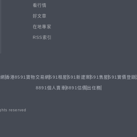
看行情
好文章
在地專家
RSS索引
易網
香港8591寶物交易網
591租屋
591新建案
591售屋
591實價登錄
8891個人賣車
8891估價
出任務
ghts reserved