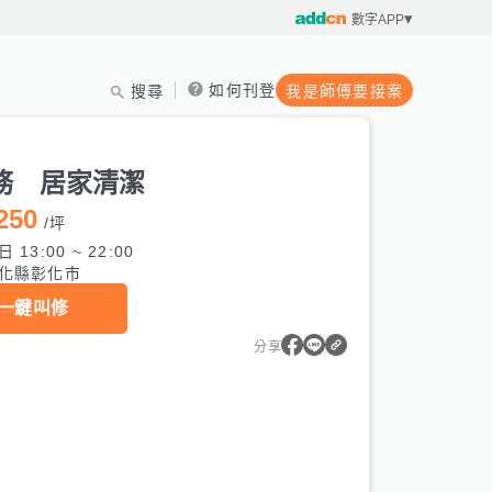
數字APP
如何刊登
搜尋
我是師傅要接案
務 居家清潔
250
/
坪
 13:00 ~ 22:00
化縣彰化市
一鍵叫修
分享