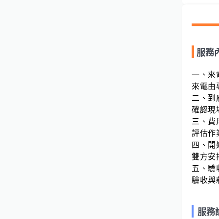
服務
一、來
來電由
二、到
確認現
三、費
評估作
四、開
雙方安
五、驗
驗收與
服務