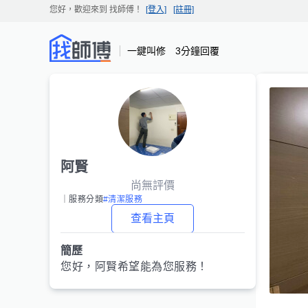
您好，歡迎來到
找師傅
！
[登入]
[註冊]
一鍵叫修 3分鐘回覆
阿賢
尚無評價
｜服務分類
#清潔服務
查看主頁
簡歷
您好，
阿賢
希望能為您服務！