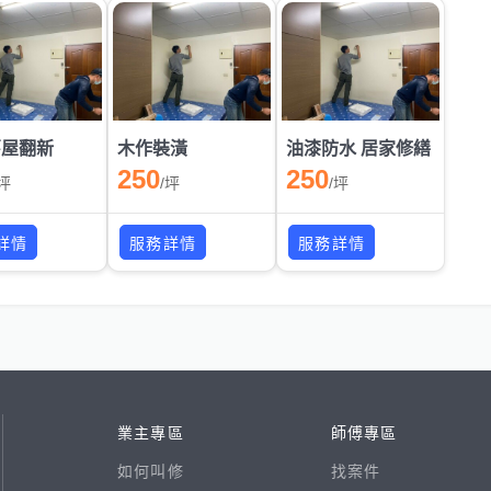
舊屋翻新
木作裝潢
油漆防水 居家修繕
250
250
坪
/
坪
/
坪
詳情
服務詳情
服務詳情
業主專區
師傅專區
如何叫修
找案件