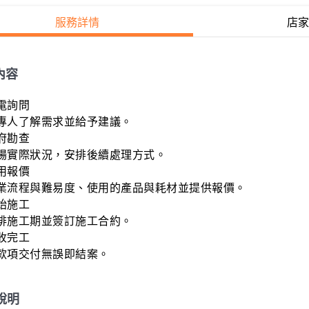
服務詳情
店家
內容
電詢問

專人了解需求並給予建議。

府勘查

場實際狀況，安排後續處理方式。

用報價

業流程與難易度、使用的產品與耗材並提供報價。

始施工

排施工期並簽訂施工合約。

收完工

款項交付無誤即結案。
說明