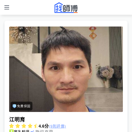
免費保固
江明育
4.6
分
(9則評價)
歡迎來電
實名驗證