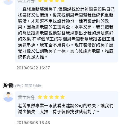
業主評分
ㄧ直想重新裝潢房子.但聽說找設計師很貴如果自己
找裝修又怕麻煩，後來找到周老闆幫我做統包重新
裝潢，才知道不用找設計師也ㄧ樣有設計師的效
果，因為周老闆的工班齊全，水平又高，我只把我
的想法跟周老闆說他就替我規劃出比我的想法還好
的效果.在整個施工的期間周老闆都幫我跟各個工班
溝通串連，我完全不用費心。現在裝潢好的房子感
覺好像又住到新房子ㄧ樣，真心感謝周老闆，雅威
統包真是大推。
2019/06/22 16:37
黃*霞
服務：
開關/插座
業主評分
老闆果然專業一眼就看出建設公司的缺失，讓我們
減少損失。大推。房子裝修找雅威就對了。
2019/06/08 16:46