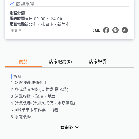
歡迎來電
服務分類
服務時間
每日 00:00 ~ 24:00
服務地點
新北市、桃園市、新竹市
0
瀏覽
分享
關於
店家服務
(
0
)
店家評價
簡歷
1.路燈按裝維修代工

2.各式燈具按裝(天井燈.投光燈)

3.清洗招牌、玻璃、地面

4.冷氣保養(冷却水塔保、水塔清洗)

5.3噸半吊卡車作業，出租

6.水電裝修
看更多