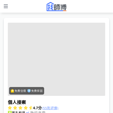
免費估價
免費保固
個人接案
4.7
分
(55則評價)
歡迎來電
實名驗證