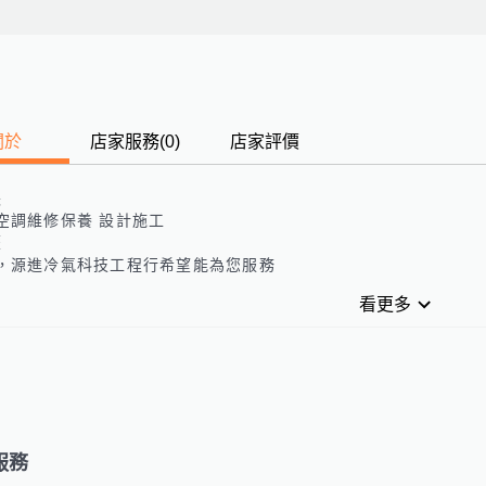
關於
店家服務
(
0
)
店家評價
長
空調維修保養 設計施工
歷
，源進冷氣科技工程行希望能為您服務
看更多
服務