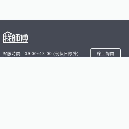
客服時間 09:00~18:00 (例假日除外)
線上詢問
客服信箱 service@945.com.tw
公司名稱 數字科技股份有限公司
追蹤我們
518熊班
518找好公司
小雞上工
台灣8591寶物交