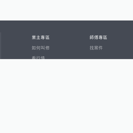
業主專區
師傅專區
如何叫修
找案件
看行情
好文章
在地專家
RSS索引
易網
香港8591寶物交易網
591租屋
591新建案
591售屋
591實價登錄