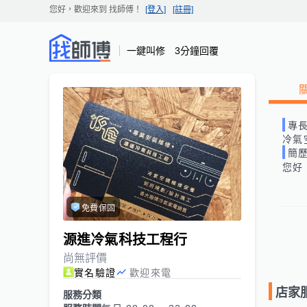
您好，歡迎來到
找師傅
！
[登入]
[註冊]
一鍵叫修 3分鐘回覆
專
冷氣
簡
您好
免費保固
源進冷氣科技工程行
尚無評價
實名驗證
歡迎來電
店家
服務分類