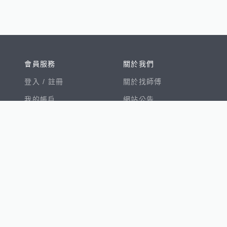
會員服務
關於我們
登入 /
註冊
關於找師傅
我的帳戶
網站公告
幫助中心
免責聲明
我有建議
服務條款
隱私權聲明
數字徵才
100室內設計
8891新車
8891購車菜單
8891中古車