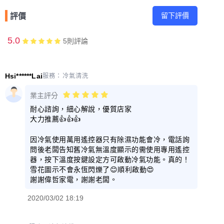
留下評價
評價
5.0
5
則評論
Hsi******Lai
服務：
冷氣清洗
業主評分
耐心諮詢，細心解說，優質店家
大力推薦👍👍👍
因冷氣使用萬用遙控器只有除濕功能會冷，電話詢
問後老闆告知舊冷氣無溫度顯示的需使用專用遙控
器，按下溫度按鍵設定方可啟動冷氣功能。真的！
雪花圖示不會永恆閃爍了😊順利啟動😍
謝謝偉哲家電，謝謝老闆。
2020/03/02 18:19