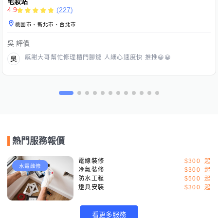
宅妝站
4.9
(
227
)
桃園市、新北市、台北市
吳
評價
感謝大哥幫忙修理櫃門腳鏈 人細心速度快 推推😀😀
熱門服務報價
電線裝修
$300
水電維修
冷氣裝修
$300
防水工程
$500
燈具安裝
$300
看更多服務