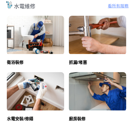
看所有服務
水電維修
衛浴裝修
抓漏/堵塞
廚房裝修
水電安裝/修繕