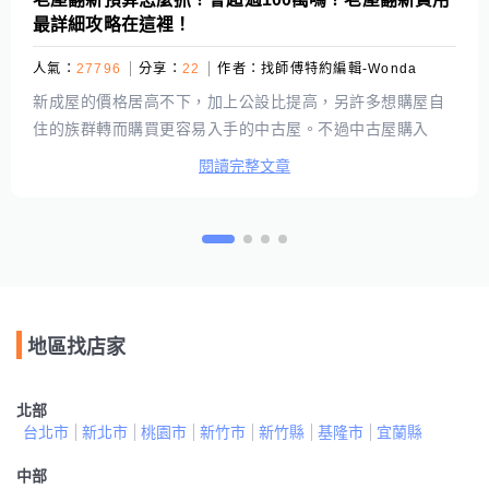
最詳細攻略在這裡！
人氣：
27796
分享：
22
作者：
找師傅特約編輯-Wonda
新成屋的價格居高不下，加上公設比提高，另許多想購屋自
住的族群轉而購買更容易入手的中古屋。不過中古屋購入
後，仍需評估一筆預算作為翻新用，有許多初次購屋或裝修
閱讀完整文章
的人對於這部份也沒有太多概念。究竟老屋翻新的預算要怎
麼抓？有哪些該注意的事項呢？本篇將會協助列出老屋翻新
必須評估的項目，以及各項目可能的費用範圍，希望能幫助
所有對於老屋翻新沒有概念的人，在最短的時間內估出自己
需要準備的預算喔！
地區找店家
北部
台北市
新北市
桃園市
新竹市
新竹縣
基隆市
宜蘭縣
中部