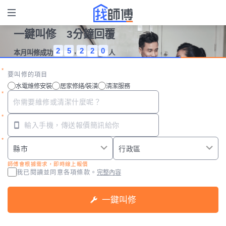
一鍵叫修 3分鐘回覆
2
5
,
2
2
0
本月叫修成功
人
要叫修的項目
水電維修安裝
居家修繕/裝潢
清潔服務
師傅會根據需求，即時線上報價
我已閱讀並同意
各項條款。
完整內容
一鍵叫修