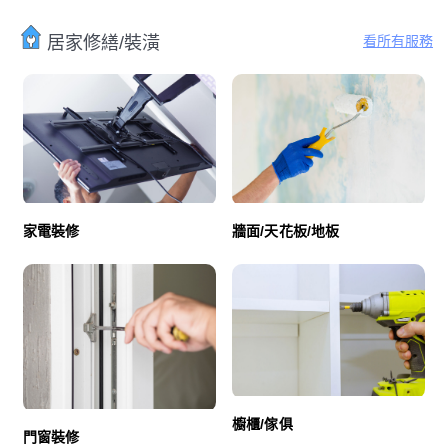
看所有服務
居家修繕/裝潢
家電裝修
牆面/天花板/地板
櫥櫃/傢俱
門窗裝修