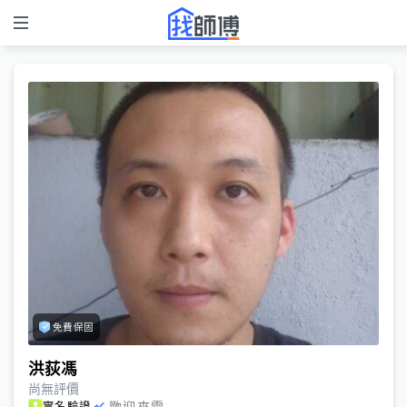
免費保固
洪荻馮
尚無評價
歡迎來電
實名驗證