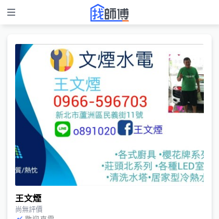
王文煙
尚無評價
歡迎來電