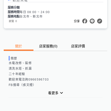
服務分類
服務時間
每日 08:00 ~ 24:00
服務地點
台北市、新北市
0
瀏覽
分享
關於
店家服務
(
0
)
店家評價
簡歷
水電改修、裝修

清洗水塔、抓漏

二十年經驗

歡迎來電洽詢0966596703

FB搜尋（張文煙）
看更多