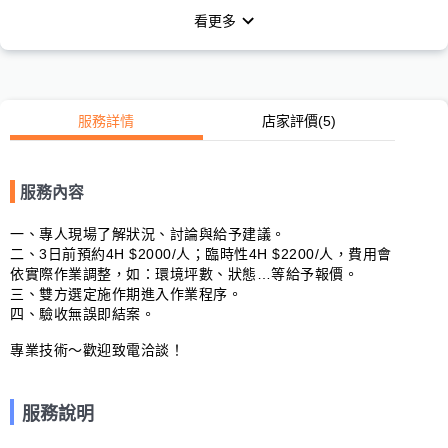
看更多
服務詳情
店家評價
(5)
服務內容
一、專人現場了解狀況、討論與給予建議。

二、3日前預約4H $2000/人；臨時性4H $2200/人，費用會
依實際作業調整，如：環境坪數、狀態…等給予報價。

三、雙方選定施作期進入作業程序。

四、驗收無誤即結案。

專業技術～歡迎致電洽談！
服務說明