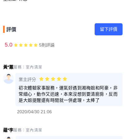
留下評價
評價
5.0
5
則評論
黃*蕙
服務：
室內清潔
業主評分
初次體驗家事服務，運氣好遇到湘梅姐和阿豪，非
常細心，動作又迅速，本來沒想到要清廚房，反而
是大姐提醒還有時間就一併處理，太棒了
2020/04/30 21:06
蘊*李
服務：
室內清潔