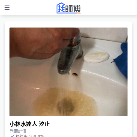
小林水達人 汐止
尚無評價
100.0
%
接聽率