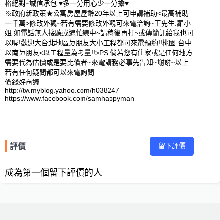
格絕對~誠信承包 ♥多一分用心少一分擔♥ 

※政府新政策★公寓房屋屋齡20年以上可申請補助<最高補助
一千萬>修改外觀~若有需要修改外觀可來電洽詢~王先生.羅小
姐.如電話無人接聽或遇忙線中~請稍後再打~或傳簡訊給我也可
以喔!歡迎大台北地區ㄉ朋友大小工程都可來電預約!!桃園.台中.
以南ㄉ朋友<以工程量為考量!!>PS.倘若您有住家或是任何地方
需要代為估價或是要比價者~來電請務必事先告知~謝謝~以上
若有任何疑問都可以來電詢問

價錢好商議....          

http://tw.myblog.yahoo.com/h038247

https://www.facebook.com/samhappyman
留下評價
評價
成為第一個留下評價的人