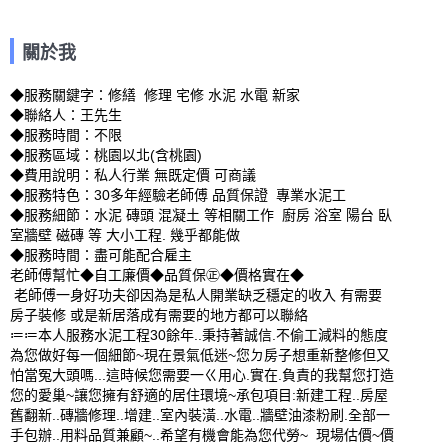
關於我
◆服務關鍵字：修繕  修理 宅修 水泥 水電 新家

◆聯絡人：王先生

◆服務時間：不限

◆服務區域：桃園以北(含桃園)

◆費用說明：私人行業 無既定價 可商議

◆服務特色：30多年經驗老師傅 品質保證  專業水泥工

◆服務細節：水泥 磚頭 混凝土 等相關工作  廚房 浴室 陽台 臥
室牆壁 磁磚 等 大小工程. 幾乎都能做  

◆服務時間：盡可能配合雇主

老師傅幫忙◆自工廉價◆品質保㊣◆價格實在◆ 

 老師傅一身好功夫卻因為是私人開業缺乏穩定的收入 有需要
房子裝修 或是新居落成有需要的地方都可以聯絡

≔≔本人服務水泥工程30餘年..秉持著誠信.不偷工減料的態度
為您做好每一個細節~現在景氣低迷~您ㄉ房子想重新整修但又
怕當冤大頭嗎...這時候您需要一ㄍ用心.實在.負責的我幫您打造
您的愛巢~讓您擁有舒適的居住環境~承包項目:新建工程..房屋
舊翻新..磚牆修理..增建..室內裝潢..水電..牆壁油漆粉刷.全部一
手包辦..用料品質兼顧~..希望有機會能為您代勞~  現場估價~價