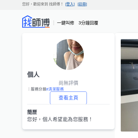
您好，歡迎來到
找師傅
！
[登入]
[註冊]
一鍵叫修 3分鐘回覆
個人
尚無評價
｜服務分類
#清潔服務
查看主頁
簡歷
您好，
個人
希望能為您服務！