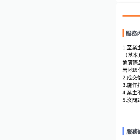
服務
1.至業
（基本費
適實際
若地區偏
2.成交
3.施作
4.業
5.沒問
服務