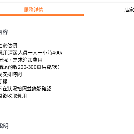
服務詳情
店家
內容
主家估價

用清潔人員一人一小時400/

屋況、需求追加費用

遠酌收200-300車馬費/次）

後安排時間

打掃

主不在狀況拍照並錄影確認

題後收取費用

說明