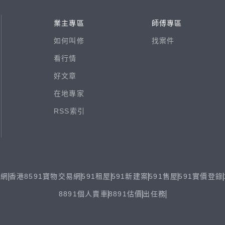
業主專區
師傅專區
如何叫修
找案件
看行情
好文章
在地專家
RSS索引
易網
香港8591寶物交易網
591租屋
591新建案
591售屋
591實價登錄
8891個人賣車
8891估價
出任務