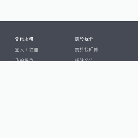
會員服務
關於我們
登入 /
註冊
關於找師傅
我的帳戶
網站公告
幫助中心
免責聲明
我有建議
服務條款
隱私權聲明
數字徵才
100室內設計
8891新車
8891購車菜單
8891中古車