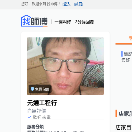
您好，歡迎來到
找師傅
！
[登入]
[註冊]
一鍵叫修 3分鐘回覆
簡
您好
免費保固
元通工程行
尚無評價
店家
歡迎來電
服務分類
店家目