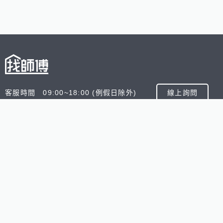
客服時間 09:00~18:00 (例假日除外)
線上詢問
客服信箱 service@945.com.tw
公司名稱 數字科技股份有限公司
追蹤我們
518熊班
518找好公司
小雞上工
台灣8591寶物交