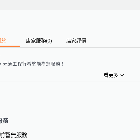
關於
店家服務
(
0
)
店家評價
歷
，
元通工程行
希望能為您服務！
看更多
服務
前暫無服務