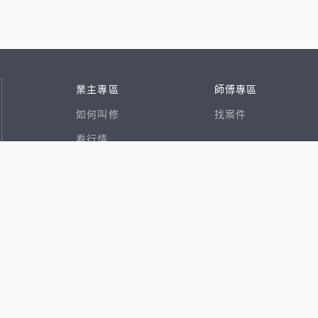
業主專區
師傅專區
如何叫修
找案件
看行情
好文章
在地專家
RSS索引
易網
香港8591寶物交易網
591租屋
591新建案
591售屋
591實價登錄